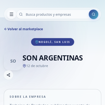
Buscar
Volver al marketplace
NOGOLÍ, SAN LUIS
SON ARGENTINAS
SO
12 de octubre
Copiar link
Compartir empresa
Compartir por WhatsApp
Compartir por mail
SOBRE LA EMPRESA
Compartir en Facebook