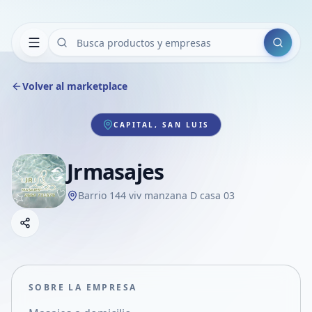
Buscar
Volver al marketplace
CAPITAL, SAN LUIS
Jrmasajes
Barrio 144 viv manzana D casa 03
Copiar link
Compartir empresa
Compartir por WhatsApp
Compartir por mail
SOBRE LA EMPRESA
Compartir en Facebook