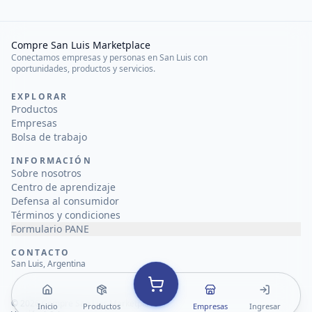
Compre San Luis Marketplace
Conectamos empresas y personas en San Luis con
oportunidades, productos y servicios.
EXPLORAR
Productos
Empresas
Bolsa de trabajo
INFORMACIÓN
Sobre nosotros
Centro de aprendizaje
Defensa al consumidor
Términos y condiciones
Formulario PANE
CONTACTO
San Luis, Argentina
©
2026
Compre San Luis Marketplace
Inicio
Productos
Empresas
Ingresar