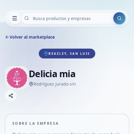
Buscar
Volver al marketplace
BEAZLEY, SAN LUIS
Delicia mia
Rodríguez jurado s/n
Copiar link
Compartir empresa
Compartir por WhatsApp
Compartir por mail
SOBRE LA EMPRESA
Compartir en Facebook