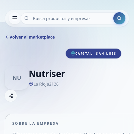
Buscar
Volver al marketplace
CAPITAL, SAN LUIS
Nutriser
NU
La Rioja2128
Copiar link
Compartir empresa
Compartir por WhatsApp
Compartir por mail
SOBRE LA EMPRESA
Compartir en Facebook