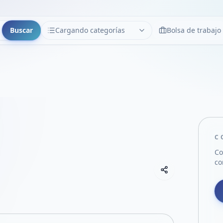
Buscar
Cargando categorías
Bolsa de trabajo
CATEGORÍAS
Limpiar
Cargando categorías...
C
Co
co
Copiar link
Compartir empre
Compartir por
Compartir por 
Compartir en F