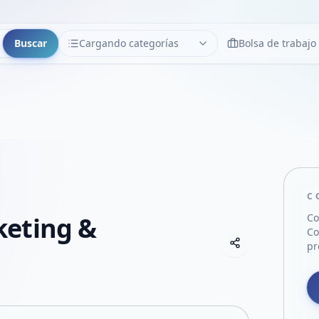
Buscar
Cargando categorías
Bolsa de trabajo
CATEGORÍAS
Limpiar
Cargando categorías...
C
eting &
Co
Co
Copiar link
pr
Compartir empre
Compartir por
Compartir por 
Compartir en F