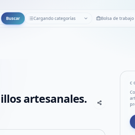
Buscar
Cargando categorías
Bolsa de trabajo
CATEGORÍAS
Limpiar
Cargando categorías...
C
Co
illos artesanales.
ar
Copiar link
pr
Compartir empre
Compartir por
Compartir por 
Compartir en F