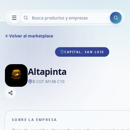
Buscar
Volver al marketplace
CAPITAL, SAN LUIS
Altapinta
B CGT M148 C10
Copiar link
Compartir empresa
Compartir por WhatsApp
Compartir por mail
SOBRE LA EMPRESA
Compartir en Facebook