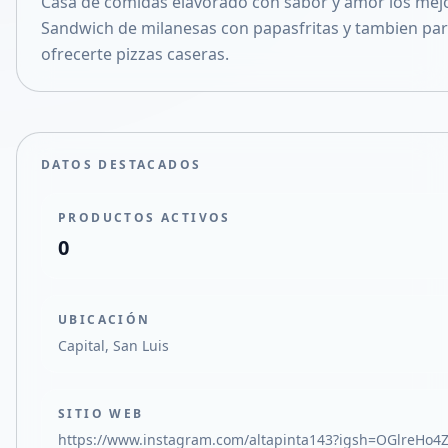
Casa de comidas elavorado con sabor y amor los mej
Compartir en X
Sandwich de milanesas con papasfritas y tambien pa
ofrecerte pizzas caseras.
DATOS DESTACADOS
PRODUCTOS ACTIVOS
0
UBICACIÓN
Capital, San Luis
SITIO WEB
https://www.instagram.com/altapinta143?igsh=OGlreHo4