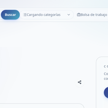
Buscar
Cargando categorías
Bolsa de trabajo
CATEGORÍAS
Limpiar
Cargando categorías...
C
Co
co
Copiar link
Compartir empre
Compartir por
Compartir por 
Compartir en F