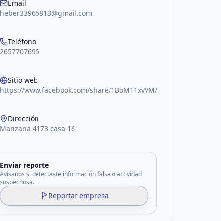
Email
heber33965813@gmail.com
Teléfono
2657707695
Sitio web
https://www.facebook.com/share/1BoM11xvVM/
Dirección
Manzana 4173 casa 16
Enviar reporte
Avisanos si detectaste información falsa o actividad
sospechosa.
Reportar empresa