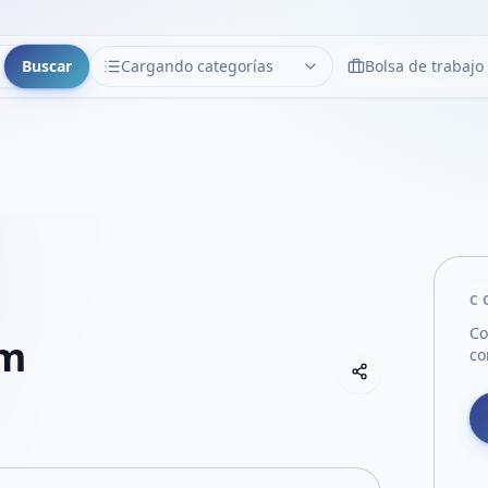
Buscar
Cargando categorías
Bolsa de trabajo
CATEGORÍAS
Limpiar
Cargando categorías...
C
Co
/m
co
Copiar link
Compartir empre
Compartir por
Compartir por 
Compartir en F