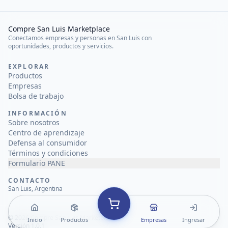
Compre San Luis Marketplace
Conectamos empresas y personas en San Luis con
oportunidades, productos y servicios.
EXPLORAR
Productos
Empresas
Bolsa de trabajo
INFORMACIÓN
Sobre nosotros
Centro de aprendizaje
Defensa al consumidor
Términos y condiciones
Formulario PANE
CONTACTO
San Luis, Argentina
©
2026
Compre San Luis Marketplace
Inicio
Productos
Empresas
Ingresar
Versión 1.0.1