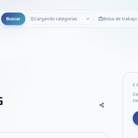
Buscar
Cargando categorías
Bolsa de trabajo
CATEGORÍAS
Limpiar
Cargando categorías...
C
Co
G
co
Copiar link
Compartir empre
Compartir por
Compartir por 
Compartir en F