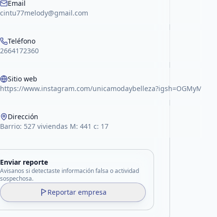
Email
cintu77melody@gmail.com
Teléfono
2664172360
Sitio web
https://www.instagram.com/unicamodaybelleza?igsh=OGMyMm
Dirección
Barrio: 527 viviendas M: 441 c: 17
Enviar reporte
Avisanos si detectaste información falsa o actividad
sospechosa.
Reportar empresa