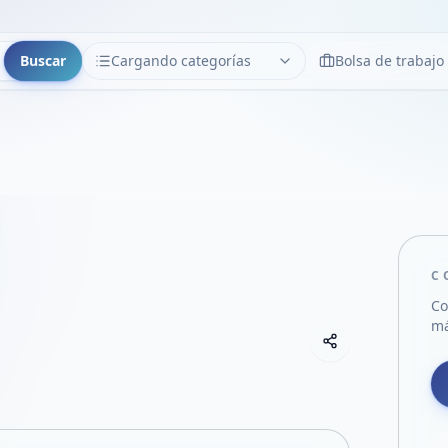
Buscar
Cargando categorías
Bolsa de trabajo
CATEGORÍAS
Limpiar
Cargando categorías...
C
Co
má
Copiar link
Compartir empre
Compartir por
Compartir por 
Compartir en F