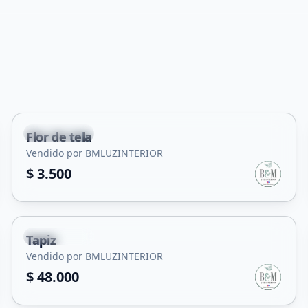
+
2
Carpintería
Flor de tela
Vendido por BMLUZINTERIOR
$ 3.500
+
1
Carpintería
Tapiz
Vendido por BMLUZINTERIOR
$ 48.000