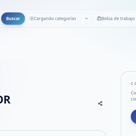
Buscar
Cargando categorías
Bolsa de trabajo
CATEGORÍAS
Limpiar
Cargando categorías...
C
Co
OR
co
Copiar link
Compartir empre
Compartir por
Compartir por 
Compartir en F