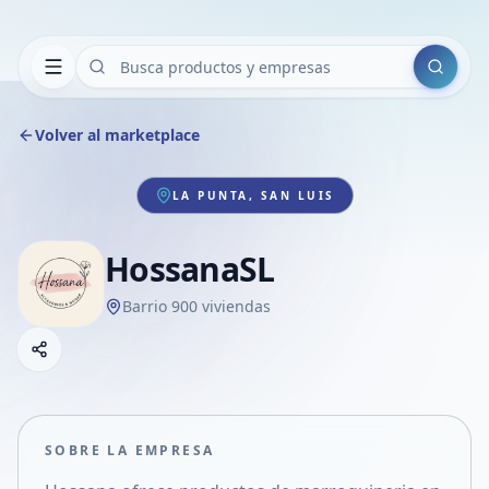
Buscar
Volver al marketplace
LA PUNTA, SAN LUIS
HossanaSL
Barrio 900 viviendas
Copiar link
Compartir empresa
Compartir por WhatsApp
Compartir por mail
SOBRE LA EMPRESA
Compartir en Facebook