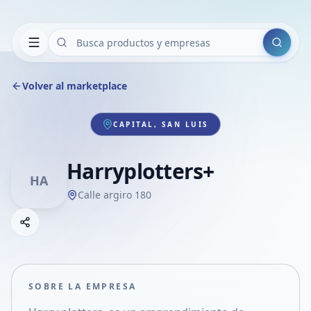
Buscar
Volver al marketplace
CAPITAL, SAN LUIS
Harryplotters+
HA
Calle argiro 180
Copiar link
Compartir empresa
Compartir por WhatsApp
Compartir por mail
SOBRE LA EMPRESA
Compartir en Facebook