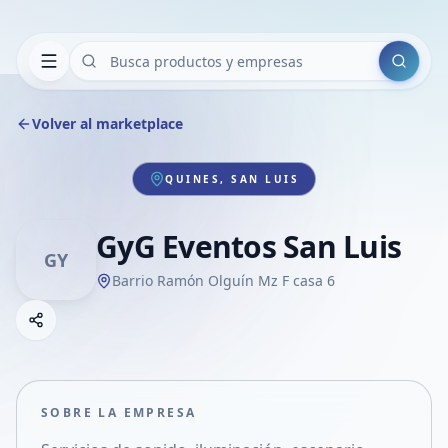
Buscar
Volver al marketplace
QUINES, SAN LUIS
GyG Eventos San Luis
GY
Barrio Ramón Olguín Mz F casa 6
Copiar link
Compartir empresa
Compartir por WhatsApp
Compartir por mail
SOBRE LA EMPRESA
Compartir en Facebook