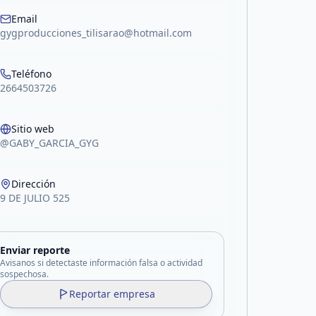
Email
gygproducciones_tilisarao@hotmail.com
Teléfono
2664503726
Sitio web
@GABY_GARCIA_GYG
Dirección
9 DE JULIO 525
Enviar reporte
Avisanos si detectaste información falsa o actividad
sospechosa.
Reportar empresa