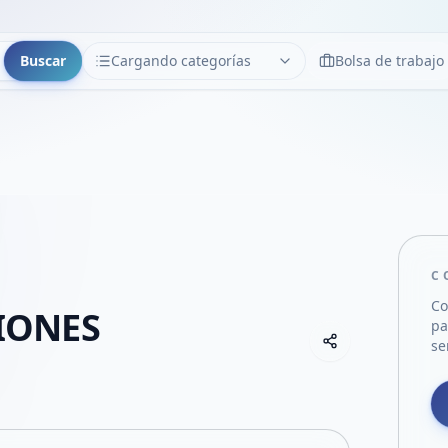
Buscar
Cargando categorías
Bolsa de trabajo
CATEGORÍAS
Limpiar
Cargando categorías...
C
Co
IONES
pa
Copiar link
se
Compartir empre
Compartir por
Compartir por 
Compartir en F