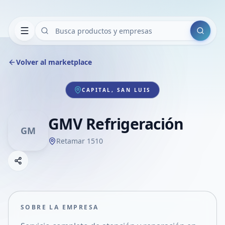
Buscar
Volver al marketplace
CAPITAL, SAN LUIS
GMV Refrigeración
GM
Retamar 1510
Copiar link
Compartir empresa
Compartir por WhatsApp
Compartir por mail
SOBRE LA EMPRESA
Compartir en Facebook