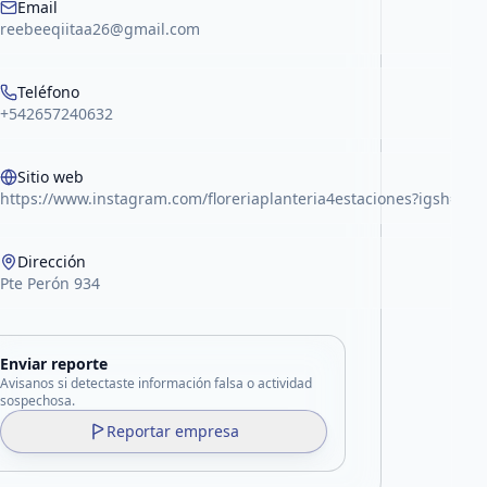
Email
reebeeqiitaa26@gmail.com
Teléfono
+542657240632
Sitio web
https://www.instagram.com/floreriaplanteria4estaciones?igsh=
Dirección
Pte Perón 934
Enviar reporte
Avisanos si detectaste información falsa o actividad
sospechosa.
Reportar empresa