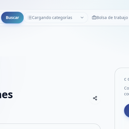
Buscar
Cargando categorías
Bolsa de trabajo
CATEGORÍAS
Limpiar
Cargando categorías...
C
Co
nes
co
Copiar link
Compartir empre
Compartir por
Compartir por 
Compartir en F