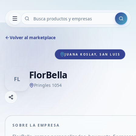
Buscar
Volver al marketplace
JUANA KOSLAY, SAN LUIS
FlorBella
FL
Pringles 1054
Copiar link
Compartir empresa
Compartir por WhatsApp
Compartir por mail
SOBRE LA EMPRESA
Compartir en Facebook