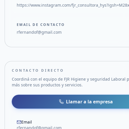
https://www.instagram.com/fjr_consultora_hys?igsh=M28
EMAIL DE CONTACTO
rfernandof@gmail.com
CONTACTO DIRECTO
Coordiná con el equipo de
FJR Higiene y seguridad Laboral
p
más sobre sus productos y servicios.
Llamar a la empresa
Email
rfernandof@gmail.com