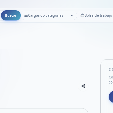
Buscar
Cargando categorías
Bolsa de trabajo
CATEGORÍAS
Limpiar
Cargando categorías...
C
Co
co
Copiar link
Compartir empre
Compartir por
Compartir por 
Compartir en F