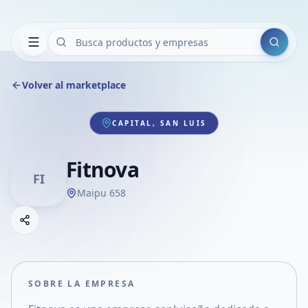
Buscar
Volver al marketplace
CAPITAL, SAN LUIS
Fitnova
FI
Maipu 658
Copiar link
Compartir empresa
Compartir por WhatsApp
Compartir por mail
SOBRE LA EMPRESA
Compartir en Facebook