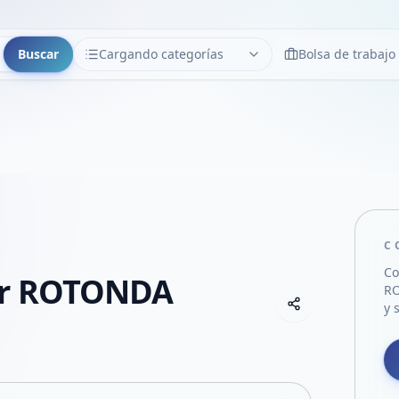
Buscar
Cargando categorías
Bolsa de trabajo
CATEGORÍAS
Limpiar
Cargando categorías...
C
Co
er ROTONDA
R
Copiar link
y 
Compartir empre
Compartir por
Compartir por 
Compartir en F