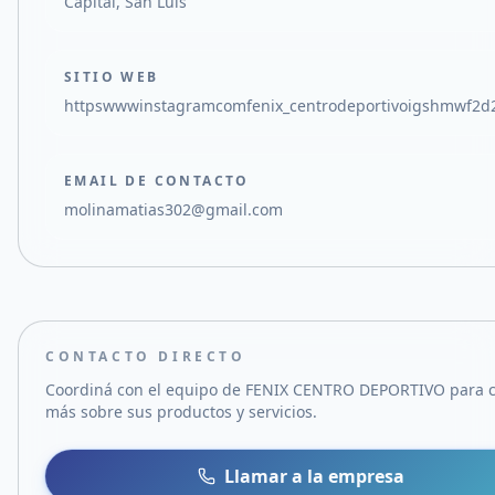
Capital, San Luis
SITIO WEB
httpswwwinstagramcomfenix_centrodeportivoigshmwf2d2
EMAIL DE CONTACTO
molinamatias302@gmail.com
CONTACTO DIRECTO
Coordiná con el equipo de
FENIX CENTRO DEPORTIVO
para 
más sobre sus productos y servicios.
Llamar a la empresa