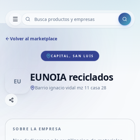
Buscar
Volver al marketplace
CAPITAL, SAN LUIS
EUNOIA reciclados
EU
Barrio ignacio vidal mz 11 casa 28
Copiar link
Compartir empresa
Compartir por WhatsApp
Compartir por mail
SOBRE LA EMPRESA
Compartir en Facebook