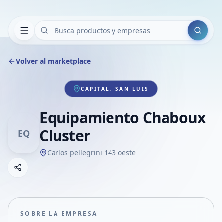
Buscar
Volver al marketplace
CAPITAL, SAN LUIS
Equipamiento Chaboux
Cluster
EQ
Carlos pellegrini 143 oeste
Copiar link
Compartir empresa
Compartir por WhatsApp
Compartir por mail
SOBRE LA EMPRESA
Compartir en Facebook