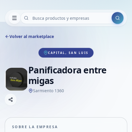
Buscar
Volver al marketplace
CAPITAL, SAN LUIS
Panificadora entre
migas
Sarmiento 1360
Copiar link
Compartir empresa
Compartir por WhatsApp
Compartir por mail
SOBRE LA EMPRESA
Compartir en Facebook