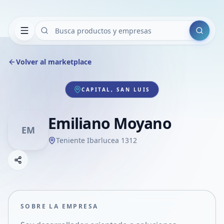
Buscar
Volver al marketplace
CAPITAL, SAN LUIS
Emiliano Moyano
EM
Teniente Ibarlucea 1312
Copiar link
Compartir empresa
Compartir por WhatsApp
Compartir por mail
SOBRE LA EMPRESA
Compartir en Facebook