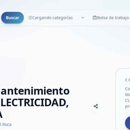
Buscar
Cargando categorías
Bolsa de trabajo
CATEGORÍAS
Limpiar
Cargando categorías...
C
Mantenimiento
Co
Ma
ELECTRICIDAD,
C
Copiar link
pr
Compartir empre
A
Compartir por
al Roca
Compartir por 