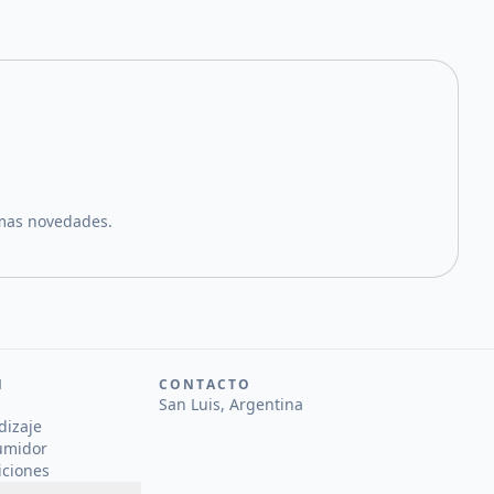
imas novedades.
N
CONTACTO
San Luis, Argentina
dizaje
umidor
iciones