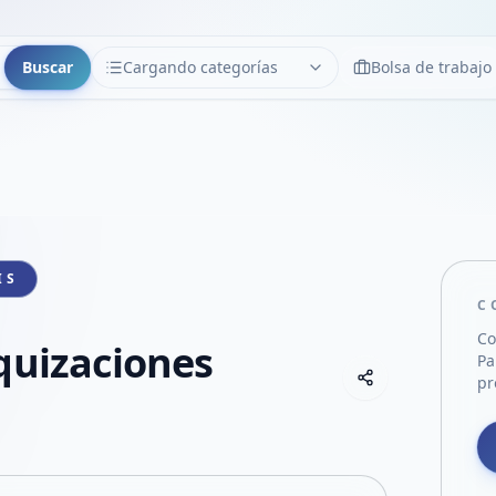
Buscar
Cargando categorías
Bolsa de trabajo
CATEGORÍAS
Limpiar
Cargando categorías...
IS
C
Co
quizaciones
Pa
Copiar link
pr
Compartir empre
Compartir por
Compartir por 
Compartir en F