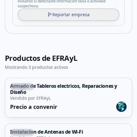
Avisanos si detectaste información falsa o actividad
sospechosa.
Reportar empresa
Productos de
EFRAyL
Mostrando 3 productos activos
Armado de Tableros electricos, Reparaciones y
Capital
Diseño
Servicio
Vendido por EFRAyL
Precio a convenir
Instalacion de Antenas de Wi-Fi
Capital