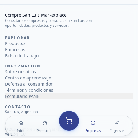
Compre San Luis Marketplace
Conectamos empresas y personas en San Luis con
oportunidades, productos y servicios.
EXPLORAR
Productos
Empresas
Bolsa de trabajo
INFORMACIÓN
Sobre nosotros
Centro de aprendizaje
Defensa al consumidor
Términos y condiciones
Formulario PANE
CONTACTO
San Luis, Argentina
©
2026
Compre San Luis Marketplace
Inicio
Productos
Empresas
Ingresar
Versión 1.0.1