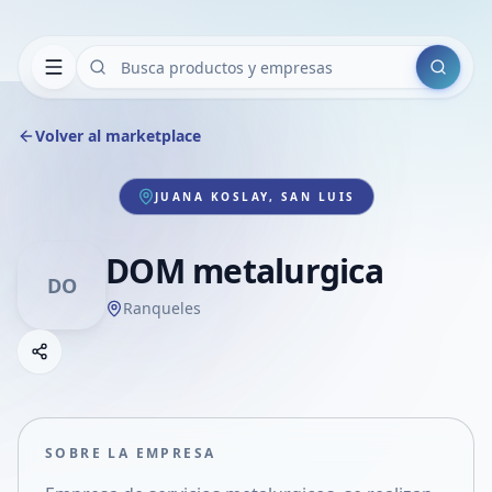
Buscar
Volver al marketplace
JUANA KOSLAY, SAN LUIS
DOM metalurgica
DO
Ranqueles
Copiar link
Compartir empresa
Compartir por WhatsApp
Compartir por mail
SOBRE LA EMPRESA
Compartir en Facebook