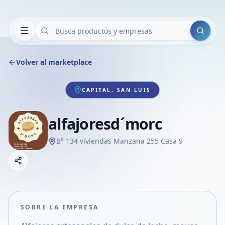
Buscar
Volver al marketplace
CAPITAL, SAN LUIS
alfajoresd´morc
B° 134 viviendas Manzana 255 Casa 9
Copiar link
Compartir empresa
Compartir por WhatsApp
Compartir por mail
SOBRE LA EMPRESA
Compartir en Facebook