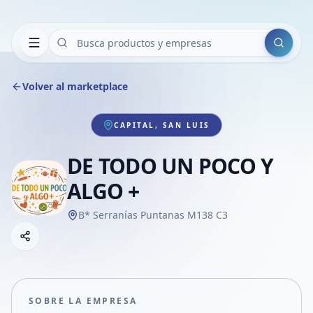
Buscar
Volver al marketplace
CAPITAL, SAN LUIS
DE TODO UN POCO Y
ALGO +
B* Serranías Puntanas M138 C3
Copiar link
Compartir empresa
Compartir por WhatsApp
Compartir por mail
SOBRE LA EMPRESA
Compartir en Facebook