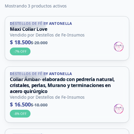
Mostrando 3 productos activos
DESTELLOS DE FÉ BY ANTONELLA
Villa Mercedes
Maxi Collar Love
Vendido por Destellos de Fe-Insumos
$ 18.500
$ 20.000
-
7
% OFF
DESTELLOS DE FÉ BY ANTONELLA
Villa Mercedes
Collar Ámbar- elaborado con pedrería natural,
cristales, perlas, Murano y terminaciones en
acero quirúrgico
Vendido por Destellos de Fe-Insumos
$ 16.500
$ 18.000
-
8
% OFF