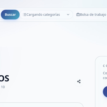
Buscar
Cargando categorías
Bolsa de trabajo
CATEGORÍAS
Limpiar
Cargando categorías...
C
Co
OS
co
Copiar link
Compartir empre
 10
Compartir por
Compartir por 
Compartir en F