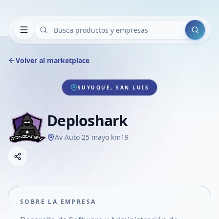
Buscar
Volver al marketplace
SUYUQUE, SAN LUIS
Deploshark
Av Auto 25 mayo km19
Copiar link
Compartir empresa
Compartir por WhatsApp
Compartir por mail
SOBRE LA EMPRESA
Compartir en Facebook