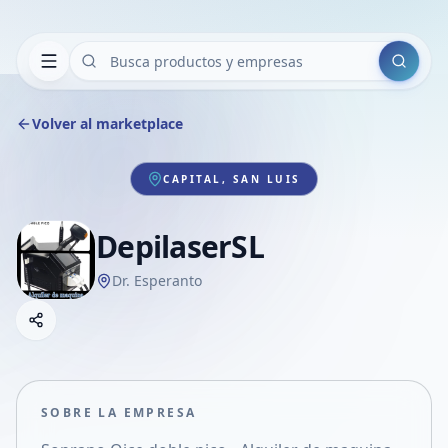
Buscar
Volver al marketplace
CAPITAL, SAN LUIS
DepilaserSL
Dr. Esperanto
Copiar link
Compartir empresa
Compartir por WhatsApp
Compartir por mail
SOBRE LA EMPRESA
Compartir en Facebook