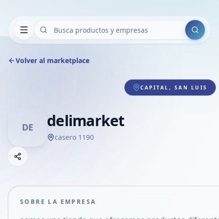
Buscar
Volver al marketplace
CAPITAL, SAN LUIS
delimarket
DE
casero 1190
Copiar link
Compartir empresa
Compartir por WhatsApp
Compartir por mail
SOBRE LA EMPRESA
Compartir en Facebook