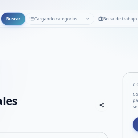
Buscar
Cargando categorías
Bolsa de trabajo
CATEGORÍAS
Limpiar
Cargando categorías...
C
Co
ales
pa
Copiar link
se
Compartir empre
Compartir por
Compartir por 
Compartir en F