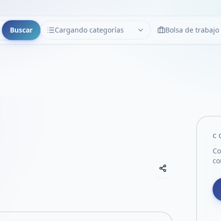
Buscar
Cargando categorías
Bolsa de trabajo
CATEGORÍAS
Limpiar
Cargando categorías...
C
Co
co
Copiar link
Compartir empre
Compartir por
Compartir por 
Compartir en F