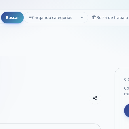
Buscar
Cargando categorías
Bolsa de trabajo
CATEGORÍAS
Limpiar
Cargando categorías...
C
Co
má
Copiar link
Compartir empre
Compartir por
Compartir por 
Compartir en F