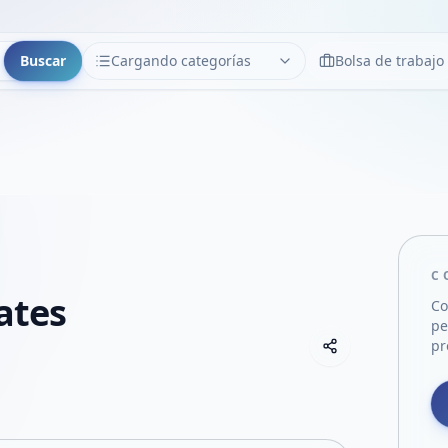
Buscar
Cargando categorías
Bolsa de trabajo
CATEGORÍAS
Limpiar
Cargando categorías...
C
lates
Co
pe
Copiar link
pr
Compartir empre
Compartir por
Compartir por 