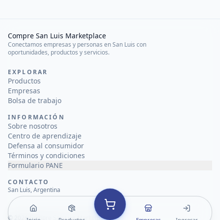
Compre San Luis Marketplace
Conectamos empresas y personas en San Luis con
oportunidades, productos y servicios.
EXPLORAR
Productos
Empresas
Bolsa de trabajo
INFORMACIÓN
Sobre nosotros
Centro de aprendizaje
Defensa al consumidor
Términos y condiciones
Formulario PANE
CONTACTO
San Luis, Argentina
©
2026
Compre San Luis Marketplace
Inicio
Productos
Empresas
Ingresar