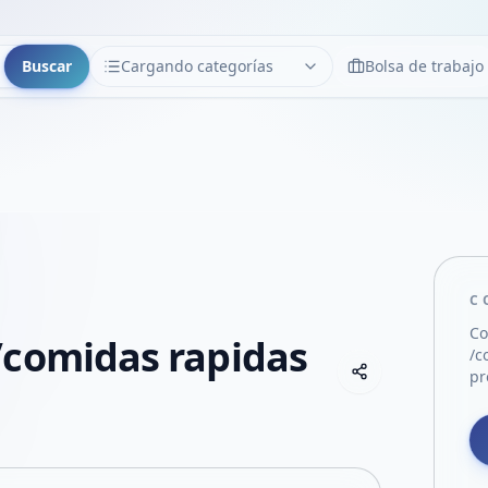
Buscar
Cargando categorías
Bolsa de trabajo
CATEGORÍAS
Limpiar
Cargando categorías...
C
Co
/comidas rapidas
/c
Copiar link
pr
Compartir empre
Compartir por
Compartir por 
Compartir en F