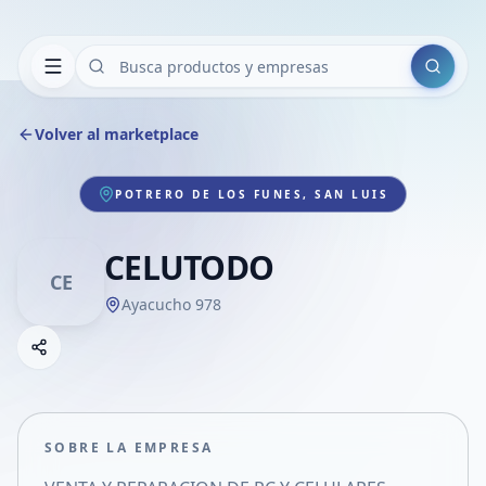
Buscar
Volver al marketplace
POTRERO DE LOS FUNES, SAN LUIS
CELUTODO
CE
Ayacucho 978
Copiar link
Compartir empresa
Compartir por WhatsApp
Compartir por mail
SOBRE LA EMPRESA
Compartir en Facebook