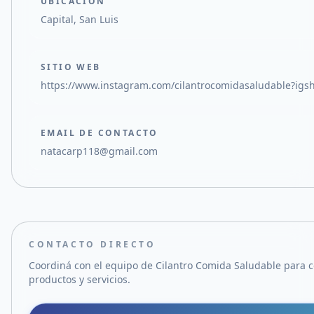
UBICACIÓN
Capital, San Luis
SITIO WEB
https://www.instagram.com/cilantrocomidasaludable?i
EMAIL DE CONTACTO
natacarp118@gmail.com
CONTACTO DIRECTO
Coordiná con el equipo de
Cilantro Comida Saludable
para c
productos y servicios.