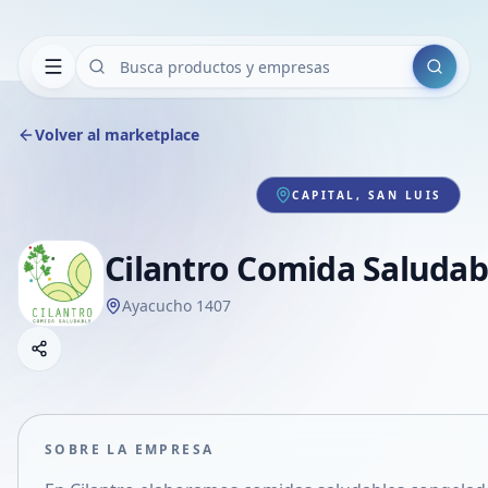
Buscar
Volver al marketplace
CAPITAL, SAN LUIS
Cilantro Comida Saludab
Ayacucho 1407
Copiar link
Compartir empresa
Compartir por WhatsApp
Compartir por mail
SOBRE LA EMPRESA
Compartir en Facebook